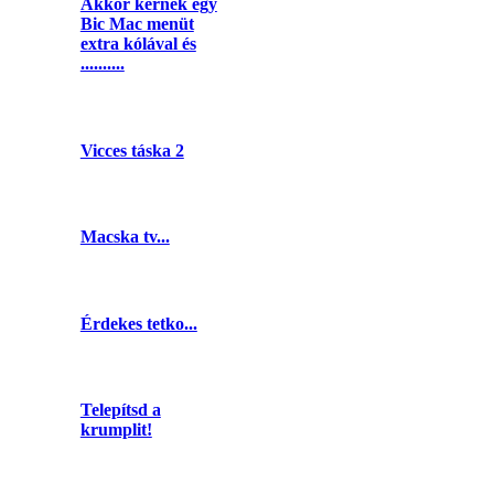
Akkor kérnék egy
Bic Mac menüt
extra kólával és
..........
Vicces táska 2
Macska tv...
Érdekes tetko...
Telepítsd a
krumplit!