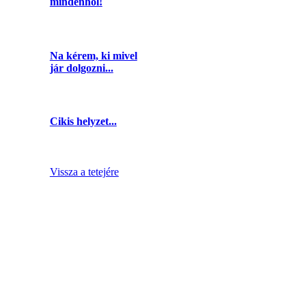
mindenhol!
Na kérem, ki mivel
jár dolgozni...
Cikis helyzet...
Vissza a tetejére