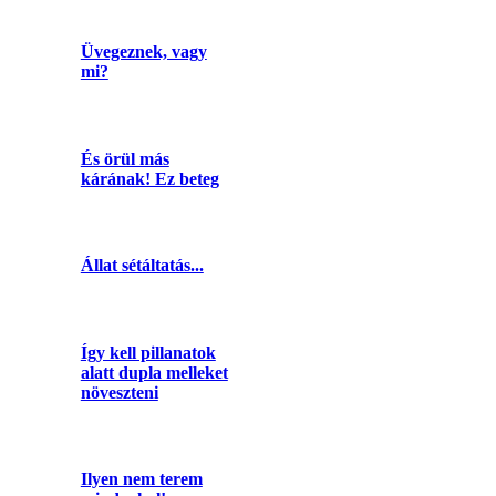
Üvegeznek, vagy
mi?
És örül más
kárának! Ez beteg
Állat sétáltatás...
Így kell pillanatok
alatt dupla melleket
növeszteni
Ilyen nem terem