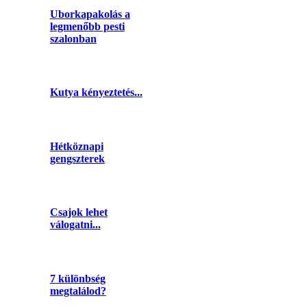
Uborkapakolás a
legmenőbb pesti
szalonban
Kutya kényeztetés...
Hétköznapi
gengszterek
Csajok lehet
válogatni...
7 különbség
megtalálod?