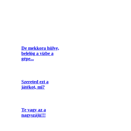
De mekkora hülye,
belelóg a vízbe a
gépe...
Szereted ezt a
játékot, mi?
Te vagy az a
nagyszájú!!!