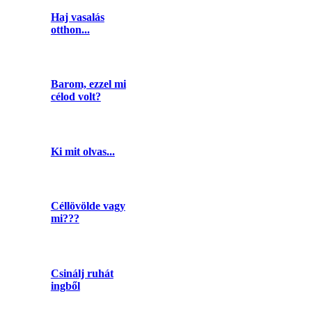
Haj vasalás
otthon...
Barom, ezzel mi
célod volt?
Ki mit olvas...
Céllövölde vagy
mi???
Csinálj ruhát
ingből