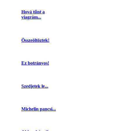
Hová tűnt a
viagrám...
Összeöltöztek!
Ez botrányos!
Szedjetek le...
Michelin pancsi...