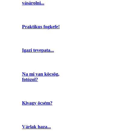
vásárolni...
Praktikus fogkefe!
Igazi tevepata...
Na mi van köcsög,
fotózol?
Kivagy öcsém?
Várlak haza...