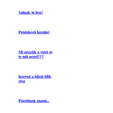
Sálnak jó lesz!
Péntekesti lazulás!
Mi nézzük a vizet és
te mit nézel???
Keresd a hibát 688.
rész
Pózoljunk mami...