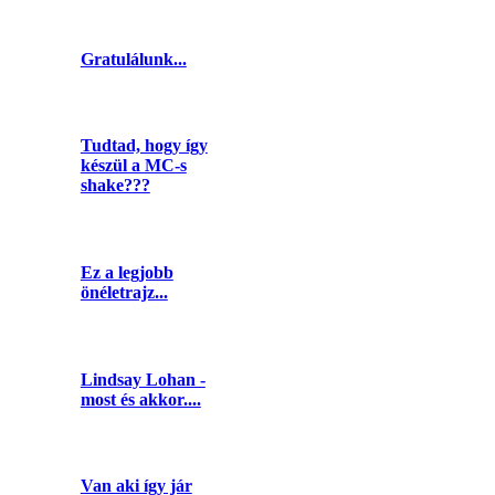
Gratulálunk...
Tudtad, hogy így
készül a MC-s
shake???
Ez a legjobb
önéletrajz...
Lindsay Lohan -
most és akkor....
Van aki így jár