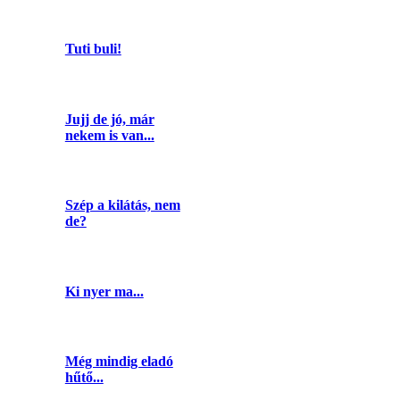
Tuti buli!
Jujj de jó, már
nekem is van...
Szép a kilátás, nem
de?
Ki nyer ma...
Még mindig eladó
hűtő...