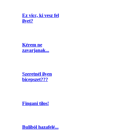
Ez vicc, ki vesz fel
ilyet?
Kérem ne
zavarjanak...
Szeretnél ilyen
bicepszet???
Fingani tilos!
Buliból hazafelé...