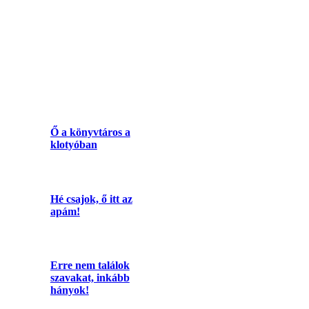
Ő a könyvtáros a
klotyóban
Hé csajok, ő itt az
apám!
Erre nem találok
szavakat, inkább
hányok!