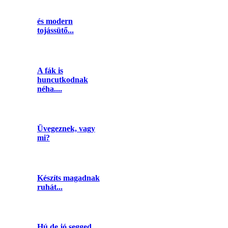
és modern
tojássütő...
A fák is
huncutkodnak
néha....
Üvegeznek, vagy
mi?
Készíts magadnak
ruhát...
Hú de jó segged