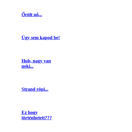
Őrült nő...
Úgy sem kapod be!
Huh, nagy van
neki...
Strand röpi...
Ez hogy
történhetett???