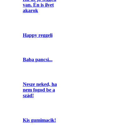
van. Én is ilyet
akarok
Happy reggeli
Baba pancsi...
Nesze neked, ha
nem fogod be a
szád!
Kis gumimacik!