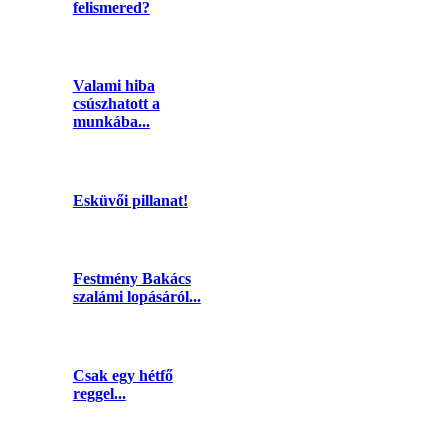
felismered?
Valami hiba
csúszhatott a
munkába...
Esküvői pillanat!
Festmény Bakács
szalámi lopásáról...
Csak egy hétfő
reggel...