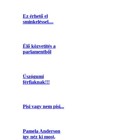
Ez érhető el
sminkeléssel....
Élő közvetítés a
parlamentből
Úszógumi
férfiaknak!!!
Pisi vagy nem pisi...
Pamela Anderson
így néz ki most,