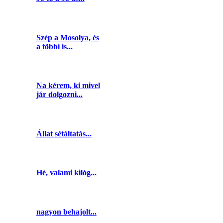
Szép a Mosolya, és
a többi is...
Na kérem, ki mivel
jár dolgozni...
Állat sétáltatás...
Hé, valami kilóg...
nagyon behajolt...