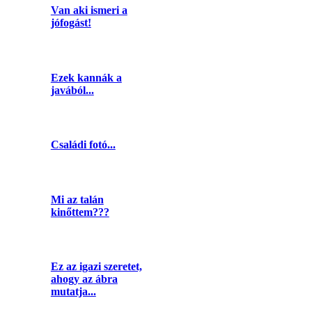
Van aki ismeri a
jófogást!
Ezek kannák a
javából...
Családi fotó...
Mi az talán
kinőttem???
Ez az igazi szeretet,
ahogy az ábra
mutatja...