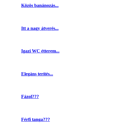
Közös banánozás...
Itt a nagy átverés...
Igazi WC étterem...
Elegáns terítés...
Fázol???
Férfi tanga???