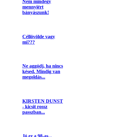
Nem mindegy
mennyiért
bányászunk!
Céllövölde vagy
mi???
Ne aggódj, ha nincs
késed. Mindig van
megoldás...
KIRSTEN DUNST
- kicsit rossz
passzban...
Jó ez a 98-as...