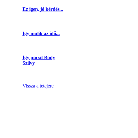
Ez igen, jó kérdés...
Így múlik az idő...
Így púcsít Bódy
Szilvy
Vissza a tetejére