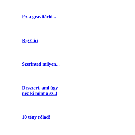
Ez a gravitáció...
Big Cici
Szerinted milyen...
Desszert, ami úgy
néz ki mint a sz..!
10 tény rólad!