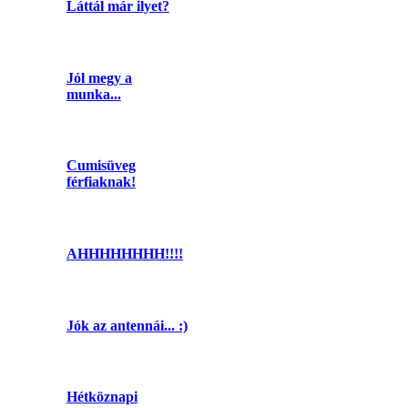
Láttál már ilyet?
Jól megy a
munka...
Cumisüveg
férfiaknak!
AHHHHHHHH!!!!
Jók az antennái... :)
Hétköznapi