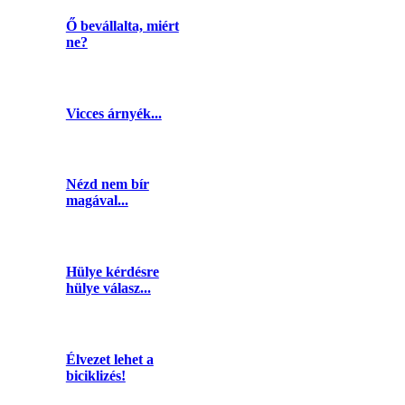
Ő bevállalta, miért
ne?
Vicces árnyék...
Nézd nem bír
magával...
Hülye kérdésre
hülye válasz...
Élvezet lehet a
biciklizés!