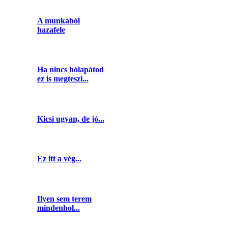
A munkából
hazafele
Ha nincs hólapátod
ez is megteszi...
Kicsi ugyan, de jó...
Ez itt a vég...
Ilyen sem terem
mindenhol...