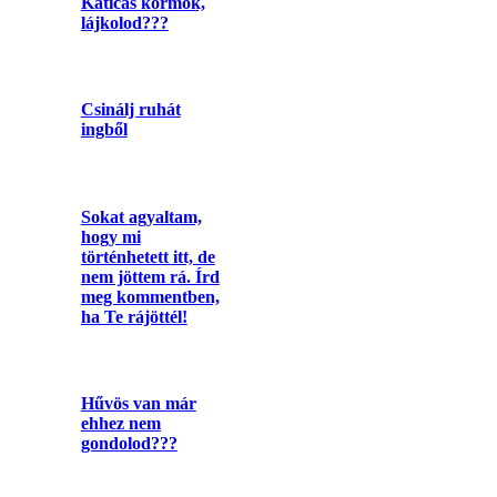
Katicás körmök,
lájkolod???
Csinálj ruhát
ingből
Sokat agyaltam,
hogy mi
történhetett itt, de
nem jöttem rá. Írd
meg kommentben,
ha Te rájöttél!
Hűvös van már
ehhez nem
gondolod???