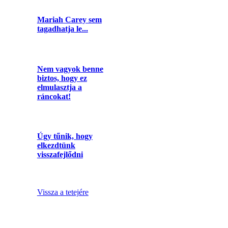
Mariah Carey sem
tagadhatja le...
Nem vagyok benne
biztos, hogy ez
elmulasztja a
ráncokat!
Úgy tűnik, hogy
elkezdtünk
visszafejlődni
Vissza a tetejére