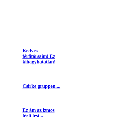
Kedves
férfitársaim! Ez
kihagyhatatlan!
Csirke gruppen....
Ez ám az izmos
férfi test...