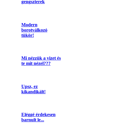
gengszterek
Modern
borotválkozó
tükör!
Mi nézzük a vizet és
te mit nézel???
Upsz, ez
kikandikált!
Eléggé érdekesen
barnult le...