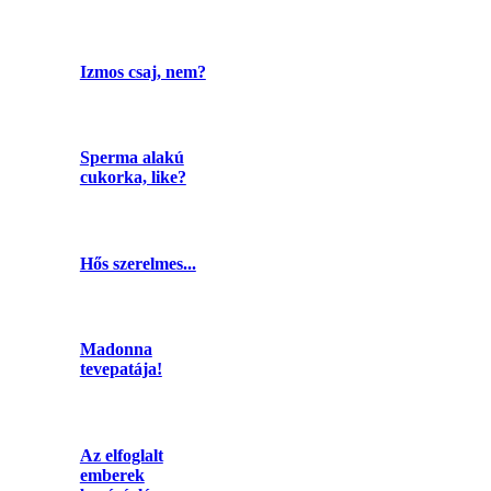
Izmos csaj, nem?
Sperma alakú
cukorka, like?
Hős szerelmes...
Madonna
tevepatája!
Az elfoglalt
emberek