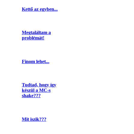
Kettő az egyben...
Megtaláltam a
problémát!
Finom lehet...
Tudtad, hogy így
készül a MC-s
shake???
Mit iszik???