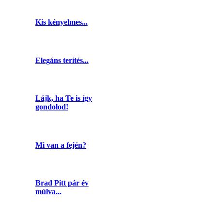
Kis kényelmes...
Elegáns terítés...
Lájk, ha Te is így
gondolod!
Mi van a fején?
Brad Pitt pár év
múlva...