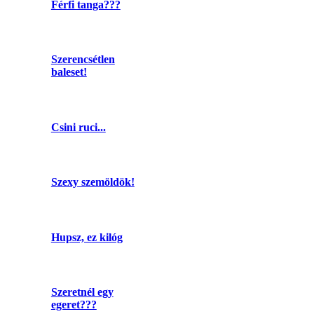
Férfi tanga???
Szerencsétlen
baleset!
Csini ruci...
Szexy szemöldök!
Hupsz, ez kilóg
Szeretnél egy
egeret???