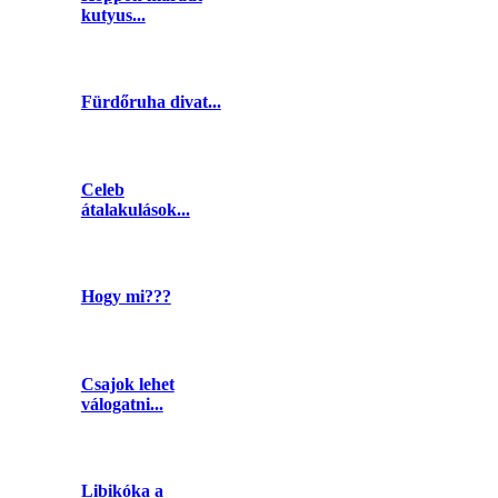
kutyus...
Fürdőruha divat...
Celeb
átalakulások...
Hogy mi???
Csajok lehet
válogatni...
Libikóka a