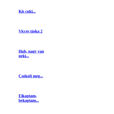
Kis cuki...
Vicces táska 2
Huh, nagy van
neki...
Csókolj meg...
Elkaptam,
bekaptam...