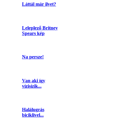
Láttál már ilyet?
Leleplező Britney
Spears kép
Na persze!
Van aki így
vízisízik...
Halálugrás
biciklivel...