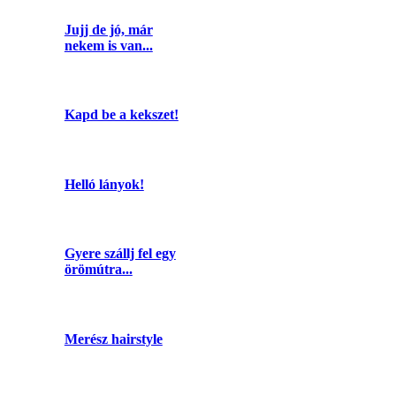
Jujj de jó, már
nekem is van...
Kapd be a kekszet!
Helló lányok!
Gyere szállj fel egy
örömútra...
Merész hairstyle