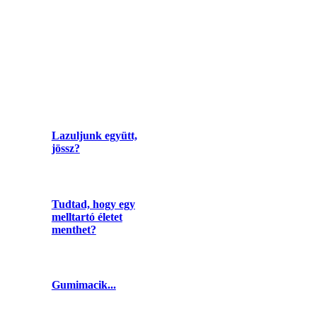
Lazuljunk együtt,
jössz?
Tudtad, hogy egy
melltartó életet
menthet?
Gumimacik...