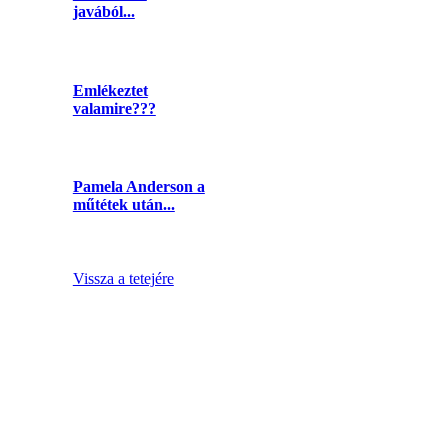
javából...
Emlékeztet
valamire???
Pamela Anderson a
műtétek után...
Vissza a tetejére