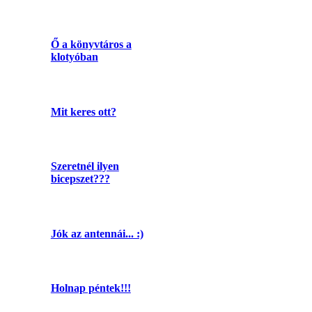
Ő a könyvtáros a
klotyóban
Mit keres ott?
Szeretnél ilyen
bicepszet???
Jók az antennái... :)
Holnap péntek!!!