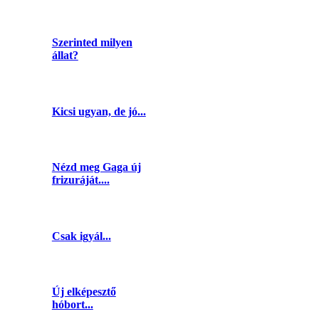
Szerinted milyen
állat?
Kicsi ugyan, de jó...
Nézd meg Gaga új
frizuráját....
Csak igyál...
Új elképesztő
hóbort...