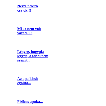
Nesze nektek
csajok!!!
Mi az nem volt
vázád???
Lényeg, hogypia
legyen, a többi nem
számít...
Az apa kicsit
egoista...
Fizikus apuka...