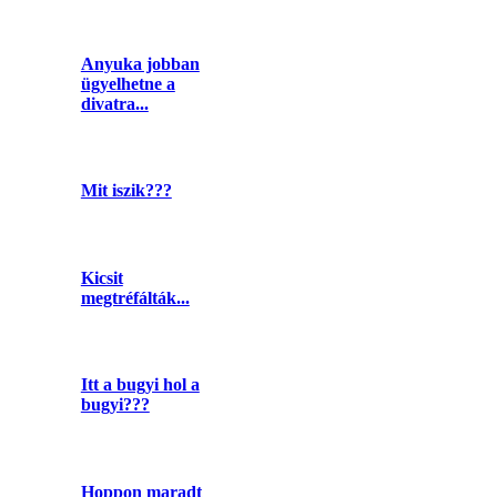
Anyuka jobban
ügyelhetne a
divatra...
Mit iszik???
Kicsit
megtréfálták...
Itt a bugyi hol a
bugyi???
Hoppon maradt