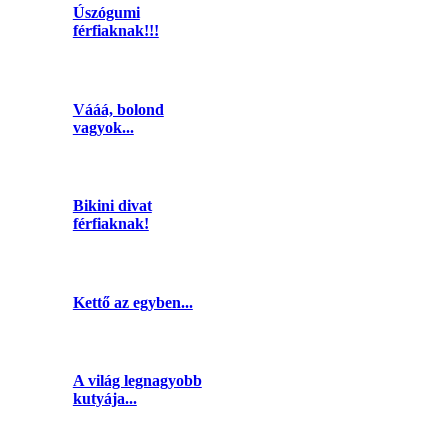
Úszógumi
férfiaknak!!!
Vááá, bolond
vagyok...
Bikini divat
férfiaknak!
Kettő az egyben...
A világ legnagyobb
kutyája...