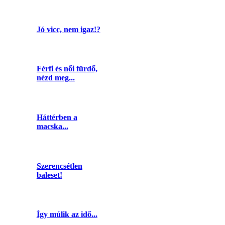
Jó vicc, nem igaz!?
Férfi és női fürdő,
nézd meg...
Háttérben a
macska...
Szerencsétlen
baleset!
Így múlik az idő...