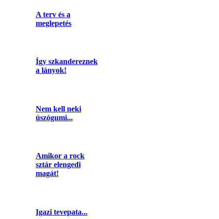
A terv és a
meglepetés
Így szkandereznek
a lányok!
Nem kell neki
úszógumi...
Amikor a rock
sztár elengedi
magát!
Igazi tevepata...