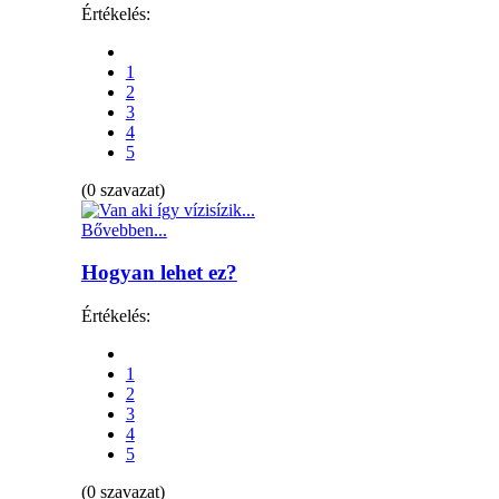
Értékelés:
1
2
3
4
5
(0 szavazat)
Bővebben...
Hogyan lehet ez?
Értékelés:
1
2
3
4
5
(0 szavazat)