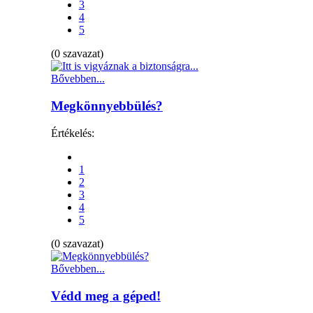
3
4
5
(0 szavazat)
Bővebben...
Megkönnyebbülés?
Értékelés:
1
2
3
4
5
(0 szavazat)
Bővebben...
Védd meg a géped!