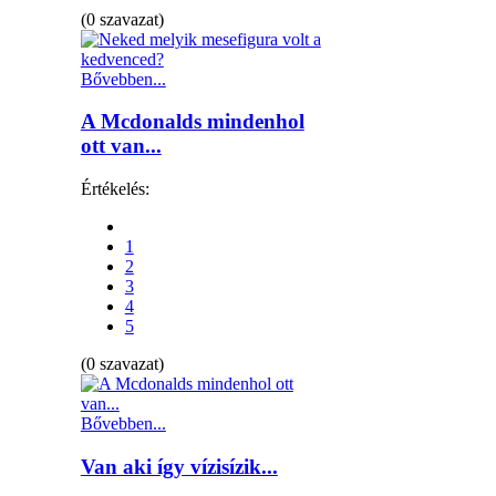
(0 szavazat)
Bővebben...
A Mcdonalds mindenhol
ott van...
Értékelés:
1
2
3
4
5
(0 szavazat)
Bővebben...
Van aki így vízisízik...