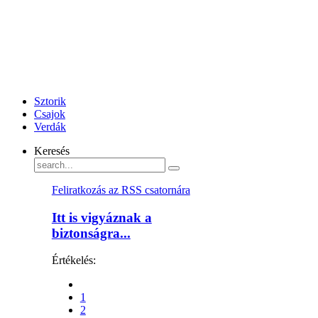
Sztorik
Csajok
Verdák
Keresés
Feliratkozás az RSS csatornára
Itt is vigyáznak a
biztonságra...
Értékelés:
1
2