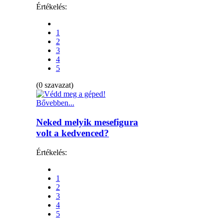
Értékelés:
1
2
3
4
5
(0 szavazat)
Bővebben...
Neked melyik mesefigura
volt a kedvenced?
Értékelés:
1
2
3
4
5