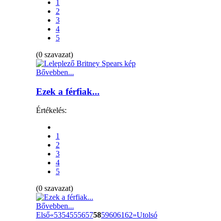
1
2
3
4
5
(0 szavazat)
Bővebben...
Ezek a férfiak...
Értékelés:
1
2
3
4
5
(0 szavazat)
Bővebben...
Első
«
53
54
55
56
57
58
59
60
61
62
»
Utolsó