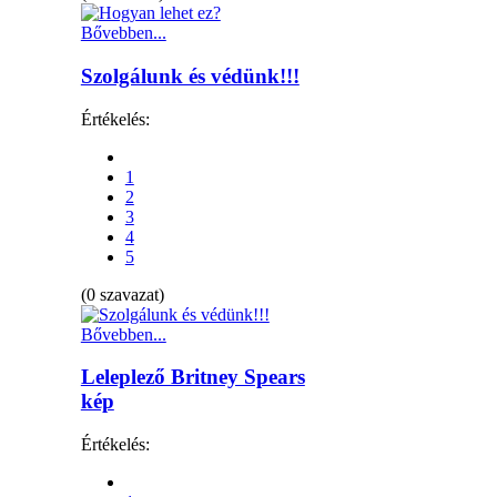
Bővebben...
Szolgálunk és védünk!!!
Értékelés:
1
2
3
4
5
(0 szavazat)
Bővebben...
Leleplező Britney Spears
kép
Értékelés: