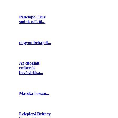
Penelope Cruz
smink nélkül...
nagyon behajolt...
Az elfoglalt
emberek
bevásárlása...
Macska bosszú...
Leleplező Britney