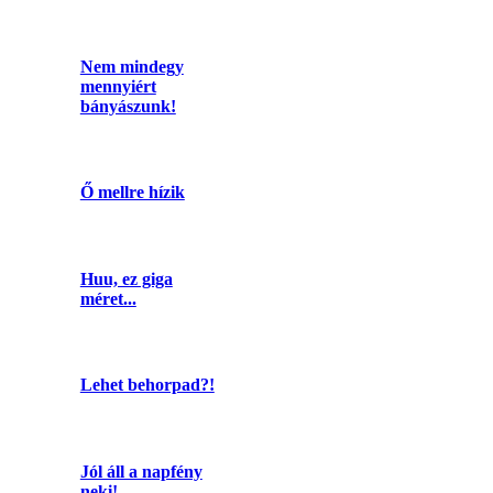
Nem mindegy
mennyiért
bányászunk!
Ő mellre hízik
Huu, ez giga
méret...
Lehet behorpad?!
Jól áll a napfény
neki!