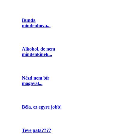
Bunda
mindenhova...
Alkohol, de nem
mindenkinek...
Nézd nem bír
magával...
Béla, ez egyre jobb!
Teve pata????