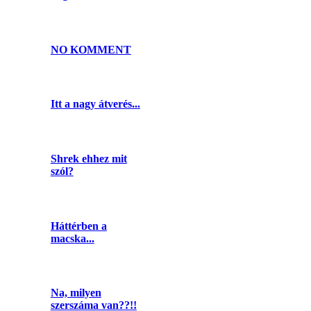
NO KOMMENT
Itt a nagy átverés...
Shrek ehhez mit
szól?
Háttérben a
macska...
Na, milyen
szerszáma van??!!