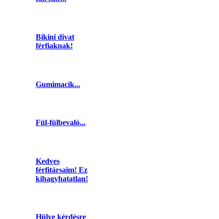
Bikini divat
férfiaknak!
Gumimacik...
Fül-fülbevaló...
Kedves
férfitársaim! Ez
kihagyhatatlan!
Hülye kérdésre