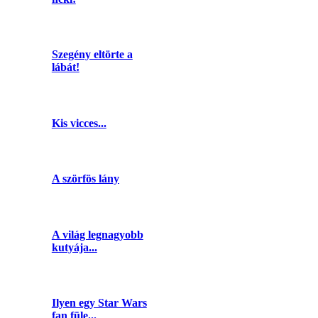
Szegény eltörte a
lábát!
Kis vicces...
A szörfös lány
A világ legnagyobb
kutyája...
Ilyen egy Star Wars
fan füle...