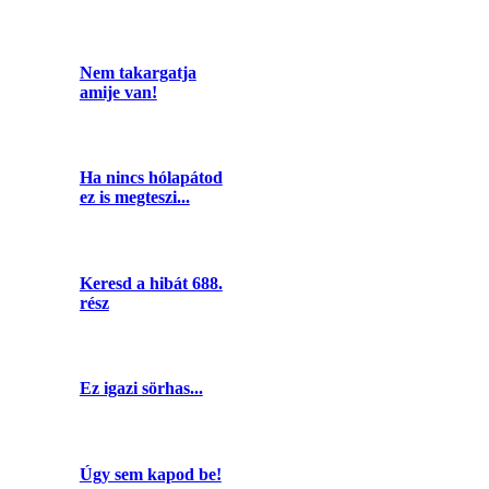
Nem takargatja
amije van!
Ha nincs hólapátod
ez is megteszi...
Keresd a hibát 688.
rész
Ez igazi sörhas...
Úgy sem kapod be!