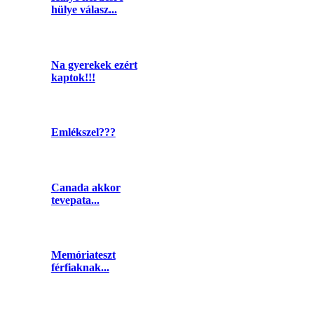
hülye válasz...
Na gyerekek ezért
kaptok!!!
Emlékszel???
Canada akkor
tevepata...
Memóriateszt
férfiaknak...