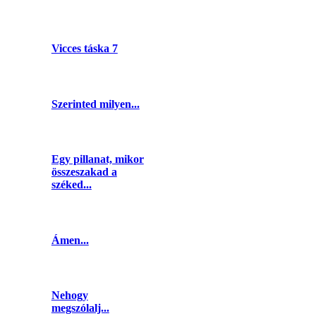
Vicces táska 7
Szerinted milyen...
Egy pillanat, mikor
összeszakad a
széked...
Ámen...
Nehogy
megszólalj...