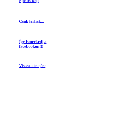
Spears kép
Csak férfiak...
Így ismerkedj a
facebookon!!!
Vissza a tetejére