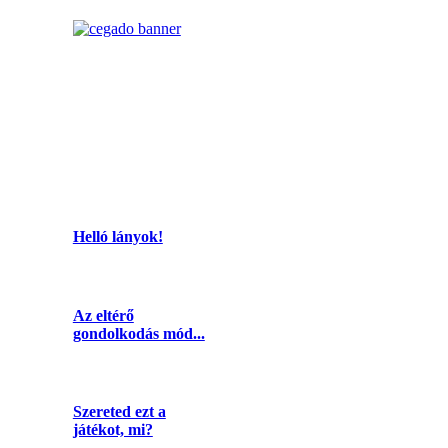
Helló lányok!
Az eltérő
gondolkodás mód...
Szereted ezt a
játékot, mi?