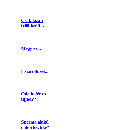
Csak lazán
felöltözött...
Megy ez...
Laza öltözet...
Oda befér az
ujjad???
Sperma alakú
cukorka, like?