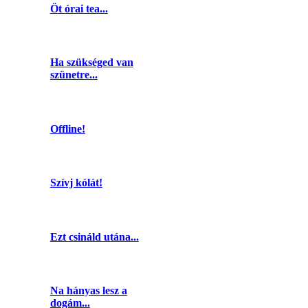
Öt órai tea...
Ha szükséged van
szünetre...
Offline!
Szívj kólát!
Ezt csináld utána...
Na hányas lesz a
dogám...